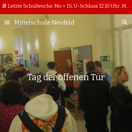
📆 Letzte Schulwoche: Mo + Di, U-Schluss 12.10 Uhr; Mi + Do, U-Schluss 11.15 Uhr
Skip to main content
Skip to navigation
Mittelschule Neufeld
Tag der offenen Tür