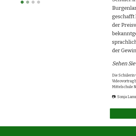
Burgenland
geschafft 
der Preis
bekanntge
sprachlich
der Gewin
Sehen Sie
Die Schülerin 
Videovortrag b
Mittelschule N
📷: Sonja La