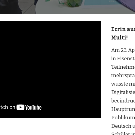
Ecrin au
Multi!
Am 23. Ap
in Eisens
Teilnehme
mehrsprac
wusste mi
Digitalis
beeindruc
Hauptrund
Publikum
Deutsch u
Schüler:i