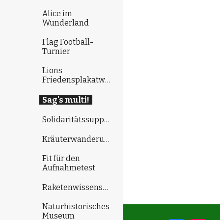
Alice im
Wunderland
Flag Football-
Turnier
Lions
Friedensplakatwettbewerb
Sag's multi!
Solidaritätssuppenessen
Kräuterwanderung
Fit für den
Aufnahmetest
Raketenwissenschaft
Naturhistorisches
Museum