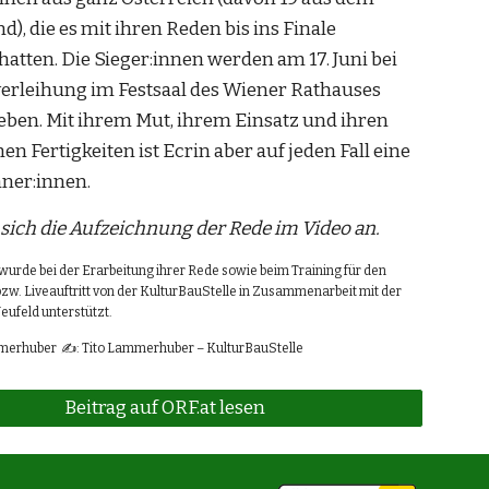
), die es mit ihren Reden bis ins Finale
hatten. Die Sieger:innen werden am 17. Juni bei
verleihung im Festsaal des Wiener Rathauses
ben. Mit ihrem Mut, ihrem Einsatz und ihren
en Fertigkeiten ist Ecrin aber auf jeden Fall eine
ner:innen.
 sich die Aufzeichnung der Rede im Video an.
wurde bei der Erarbeitung ihrer Rede sowie beim Training für den
zw. Liveauftritt von der KulturBauStelle in Zusammenarbeit mit der
eufeld unterstützt.
mmerhuber ✍️:
Tito Lammerhuber – KulturBauStelle
Beitrag auf ORF.at lesen