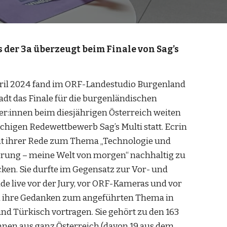
s der 3a überzeugt beim Finale von Sag’s
ril 2024 fand im ORF-Landestudio Burgenland
tadt das Finale für die burgenländischen
r:innen beim diesjährigen Österreich weiten
higen Redewettbewerb Sag’s Multi statt. Ecrin
t ihrer Rede zum Thema „Technologie und
ierung – meine Welt von morgen“ nachhaltig zu
ken. Sie durfte im Gegensatz zur Vor- und
e live vor der Jury, vor ORF-Kameras und vor
 ihre Gedanken zum angeführten Thema in
nd Türkisch vortragen. Sie gehört zu den 163
nnen aus ganz Österreich (davon 19 aus dem